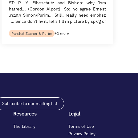
ST: R. Y. Eibeschutz and Bishop: why Jsm
hatred... (Gordon Alport). So: no agree Ernest
Simon/Purim... Still, really need emphsz אהבה.
Since don't hv it, let's fill in picture by spk'g of …
+1 more
Parshat Zachor & Purim
Subscribe to our mailing list
Resources
Legal
The Library
Terms of Use
Privacy Policy