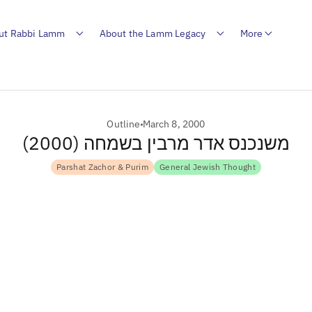
ut Rabbi Lamm
About the Lamm Legacy
More
Outline
March 8, 2000
משנכנס אדר מרבין בשמחה (2000)
Parshat Zachor & Purim
General Jewish Thought