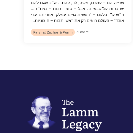
שרייה הם – עמרם, משה, לוי, קהת... א״כ שגם להם
יש כחות על־טבעיים. אבל – סופי תבות – מית״ה...
וז״ש ע״י בלעם – "ראשית גויים עמלק ואחריתם עדי
אובד" – העולם רואים רק את ראשי תבות – חיצוניות…
+1 more
Parshat Zachor & Purim