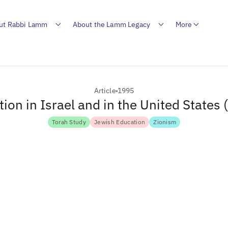
ut Rabbi Lamm
About the Lamm Legacy
More
Article
1995
ion in Israel and in the United States
Torah Study
Jewish Education
Zionism