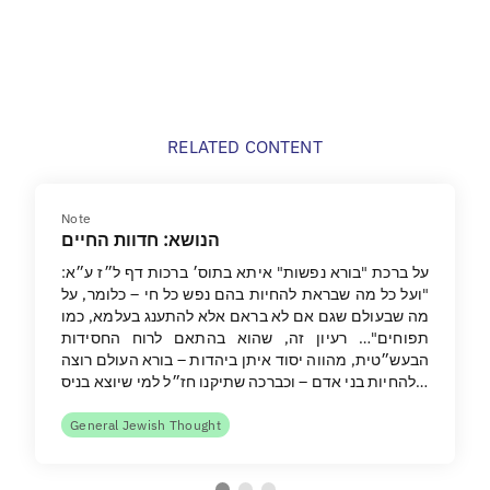
RELATED CONTENT
Note
הנושא: חדוות החיים
על ברכת "בורא נפשות" איתא בתוס׳ ברכות דף ל״ז ע״א:
"ועל כל מה שבראת להחיות בהם נפש כל חי – כלומר, על
מה שבעולם שגם אם לא בראם אלא להתענג בעלמא, כמו
תפוחים"… רעיון זה, שהוא בהתאם לרוח החסידות
הבעש״טית, מהווה יסוד איתן ביהדות – בורא העולם רוצה
להחיות בני אדם – וכברכה שתיקנו חז״ל למי שיוצא בניס…
General Jewish Thought