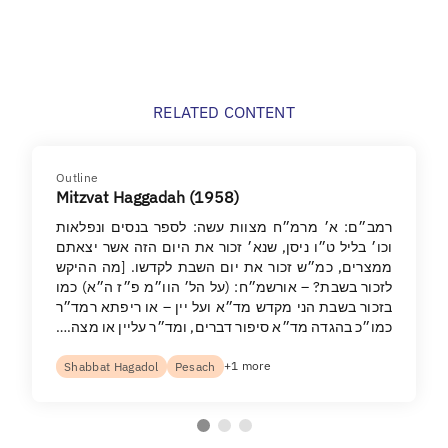
RELATED CONTENT
Outline
Mitzvat Haggadah (1958)
רמב״ם: א׳ מרמ״ח מצוות עשה: לספר בנסים ונפלאות
וכו׳ בליל ט״ו ניסן, שנא׳ זכור את היום הזה אשר יצאתם
ממצרים, כמ״ש זכור את יום השבת לקדשו. [מה ההיקש
לזכור בשבת? – אורשמ״ח: (על הל׳ הוו״מ פ״ז ה״א) כמו
בזכור בשבת הני מקדש מד״א ועל יין – או ריפתא רמד״ר
כמו״כ בהגדה מד״א סיפור דברים, ומד״ר עליין או מצה.…
+1 more
Shabbat Hagadol
Pesach