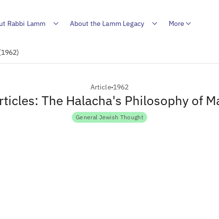
ut Rabbi Lamm
About the Lamm Legacy
More
 (1962)
Article
1962
ticles: The Halacha's Philosophy of 
General Jewish Thought