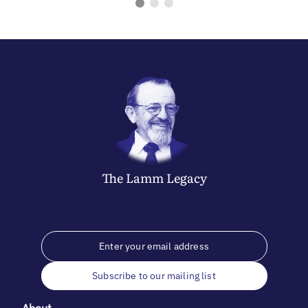
The
Lamm
Legacy
Subscribe to our mailing list
About