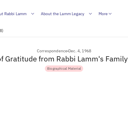
ut Rabbi Lamm
About the Lamm Legacy
More
8)
Correspondence
Dec. 4, 1968
of Gratitude from Rabbi Lamm's Famil
Biographical Material