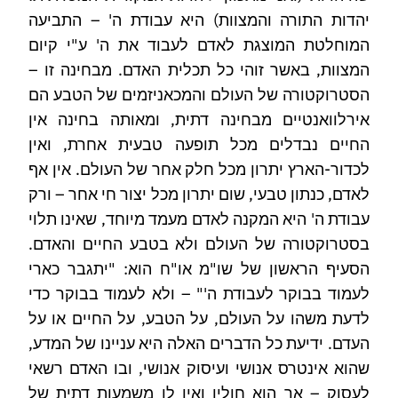
יהדות התורה והמצוות) היא עבודת ה' – התביעה
המוחלטת המוצגת לאדם לעבוד את ה' ע"י קיום
המצוות, באשר זוהי כל תכלית האדם. מבחינה זו –
הסטרוקטורה של העולם והמכאניזמים של הטבע הם
אירלוואנטיים מבחינה דתית, ומאותה בחינה אין
החיים נבדלים מכל תופעה טבעית אחרת, ואין
לכדור-הארץ יתרון מכל חלק אחר של העולם. אין אף
לאדם, כנתון טבעי, שום יתרון מכל יצור חי אחר – ורק
עבודת ה' היא המקנה לאדם מעמד מיוחד, שאינו תלוי
בסטרוקטורה של העולם ולא בטבע החיים והאדם.
הסעיף הראשון של שו"מ או"ח הוא: "יתגבר כארי
לעמוד בבוקר לעבודת ה'" – ולא לעמוד בבוקר כדי
לדעת משהו על העולם, על הטבע, על החיים או על
העדם. ידיעת כל הדברים האלה היא עניינו של המדע,
שהוא אינטרס אנושי ועיסוק אנושי, ובו האדם רשאי
לעסוק – אך הוא חולין ואין לו משמעות דתית של