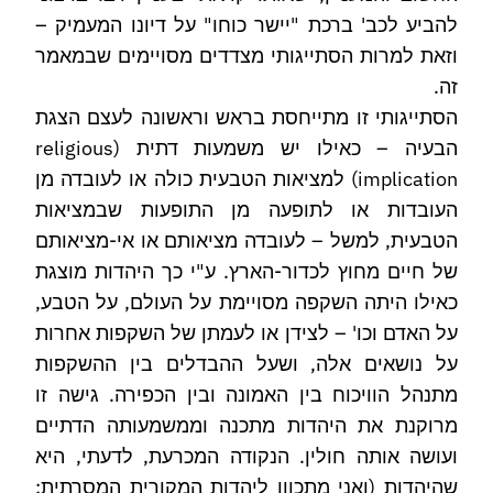
להביע לכב' ברכת "יישר כוחו" על דיונו המעמיק –
וזאת למרות הסתייגותי מצדדים מסויימים שבמאמר
זה.
הסתייגותי זו מתייחסת בראש וראשונה לעצם הצגת
הבעיה – כאילו יש משמעות דתית (religious
implication) למציאות הטבעית כולה או לעובדה מן
העובדות או לתופעה מן התופעות שבמציאות
הטבעית, למשל – לעובדה מציאותם או אי-מציאותם
של חיים מחוץ לכדור-הארץ. ע"י כך היהדות מוצגת
כאילו היתה השקפה מסויימת על העולם, על הטבע,
על האדם וכו' – לצידן או לעמתן של השקפות אחרות
על נושאים אלה, ושעל ההבדלים בין ההשקפות
מתנהל הוויכוח בין האמונה ובין הכפירה. גישה זו
מרוקנת את היהדות מתכנה וממשמעותה הדתיים
ועושה אותה חולין. הנקודה המכרעת, לדעתי, היא
שהיהדות (ואני מתכוון ליהדות המקורית המסרתית: