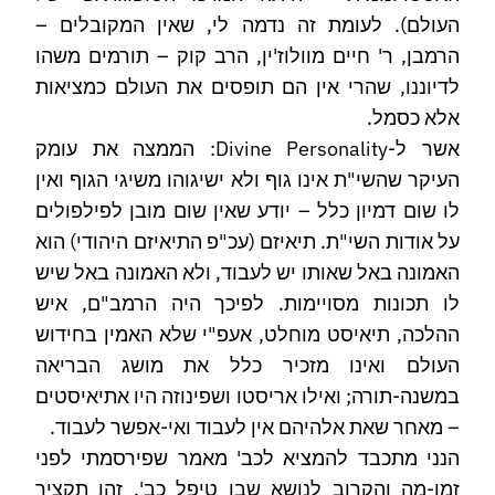
העולם). לעומת זה נדמה לי, שאין המקובלים –
הרמבן, ר' חיים מוולוז'ין, הרב קוק – תורמים משהו
לדיוננו, שהרי אין הם תופסים את העולם כמציאות
אלא כסמל.
אשר ל-Divine Personality: הממצה את עומק
העיקר שהשי"ת אינו גוף ולא ישיגוהו משיגי הגוף ואין
לו שום דמיון כלל – יודע שאין שום מובן לפילפולים
על אודות השי"ת. תיאיזם (עכ"פ התיאיזם היהודי) הוא
האמונה באל שאותו יש לעבוד, ולא האמונה באל שיש
לו תכונות מסויימות. לפיכך היה הרמב"ם, איש
ההלכה, תיאיסט מוחלט, אעפ"י שלא האמין בחידוש
העולם ואינו מזכיר כלל את מושג הבריאה
במשנה-תורה; ואילו אריסטו ושפינוזה היו אתיאיסטים
– מאחר שאת אלהיהם אין לעבוד ואי-אפשר לעבוד.
הנני מתכבד להמציא לכב' מאמר שפירסמתי לפני
זמן-מה והקרוב לנושא שבו טיפל כב'. זהו תקציר