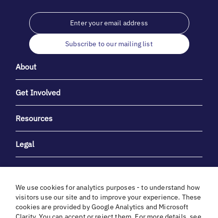
Subscribe to our mailing list
About
Get Involved
Resources
Legal
We use cookies for analytics purposes - to understand how
visitors use our site and to improve your experience. These
cookies are provided by Google Analytics and Microsoft
With heartfelt gratitude to Debbie & Elliot Gibber for their
Clarity. You can accept or reject them. For more details, see
unwavering support and generosity.