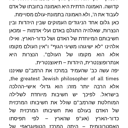
קדושה. האמונה הדתית היא האמונה בחובתו של אדם
לעבוד את ה', ולא האמונה בתמונת-עולם מסויימת.
כאן גלום אחד הניגודים העמוקים שבין היהדות ובין
הנצרות, שאלהיה התגלם באדם ועלי אדמות – ומכאן
חשיבותם המיוחדת של האדם ושל כדור-הארץ. ואילו
אלהינו "לא ישיגוהו משיגי הגוף" ו"אין העולם מקומו
אלא הוא מקומו של העולם". הנצרות היא
אנתרופוצנטרית, היהדות – תיאוצנטרית.
יפה עשה כב' שהעמיד במרכז את הרמב"ם שאיננו
the greatest Jewish philosopher of all times,
אלא הרבה יותר מזה: הוא גדולי אישי-ההלכה
בישראל. לפיכך יש חשיבות מיוחדת לשלילה
המוחלטת שהרמב"ם שולל את חשיבותו המרכזית
של האדם בעולם ואת חשיבותו המרכזית של
כדור-הארץ (אע"פ שהארץ – לפי תפיסתו
האסטרונומית – היתה המרכז הטופוגראפי של