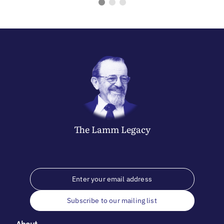
The
Lamm
Legacy
Subscribe to our mailing list
About