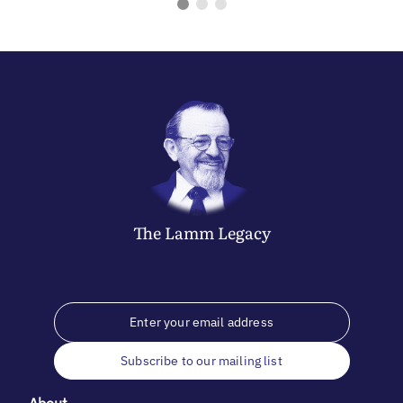
The
Lamm
Legacy
Subscribe to our mailing list
About