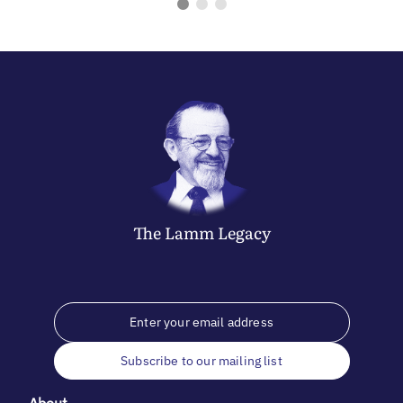
The
Lamm
Legacy
Subscribe to our mailing list
About