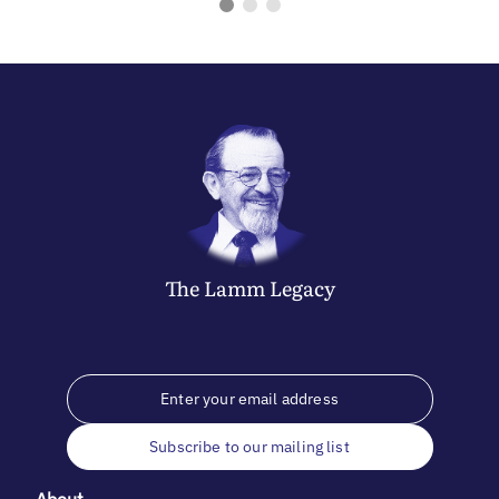
The
Lamm
Legacy
Subscribe to our mailing list
About