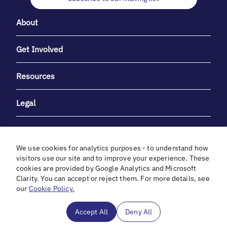
About
Get Involved
Resources
Legal
We use cookies for analytics purposes - to understand how
visitors use our site and to improve your experience. These
cookies are provided by Google Analytics and Microsoft
With heartfelt gratitude to Debbie & Elliot Gibber for their
Clarity. You can accept or reject them. For more details, see
unwavering support and generosity.
our
Cookie Policy.
In cooperation with
Accept All
Deny All