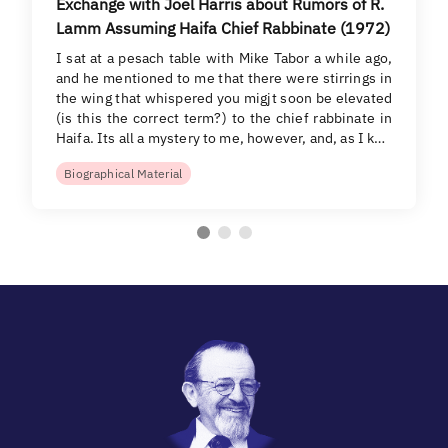
Exchange with Joel Harris about Rumors of R.
Lamm Assuming Haifa Chief Rabbinate (1972)
I sat at a pesach table with Mike Tabor a while ago,
and he mentioned to me that there were stirrings in
the wing that whispered you migjt soon be elevated
(is this the correct term?) to the chief rabbinate in
Haifa. Its all a mystery to me, however, and, as I k…
Biographical Material