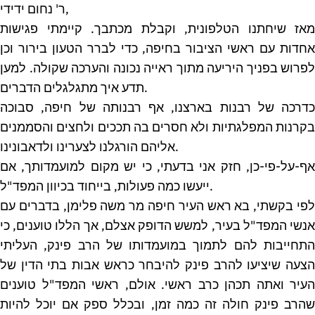
ר' נחום ידידי,
מאז שיחתנו הטלפונית, וקבלת מכתבך. קיימתי פגישות
אחדות עם ראשי הציבור בחיפה, כדי לברר הטעון בירור וכן
לפרוש בפניך היריעה מתוך ראייה נכונה והערכה שקולה. למען
תדע איך מתגלגלים הדברים.
כדרכה של רבנות בארצנו, אף רבנותה של חיפה, סבוכה
בקרנות המפלגתיות ולא חסרים בה תככים ולחצים והסממנים
אליהם הורגלנו לצערינו ולדאבונינו.
אף-על-פי-כן, חזק אני בדעתי, כי יש מקום למועמדותך, אם
ייעשו כמה פעולות, בייחוד בכיוון המפד"ל.
לפי בקשתי, בא ראש העיר חיפה מר משה פלימן, בדברים עם
אנשי המפד"ל בעיר, למשש הדופק אצלם, אך הללו טוענים, כי
התחייבות להם לתמוך במועמדותו של הרב פינק, העליתי
הצעה שיציעו להרב פינק להיבחר כראש אבות בתי הדין של
העיר ואתה תכהן כרב ראשי. אולם, ראשי המפד"ל טוענים
שהרב פינק חולה זה כמה זמן, ובכלל ספק אם יוכל להיות