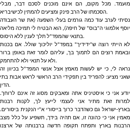
מועמד. מכל מקום, הם אינם מוכנים לסכם דבר, מבלי
הסכמתו של הרב פינק ומציעים להמתין לכישיבריא.
נסיתי לערב עוד כמה גורמים בעלי השפעה (את שר העבודה
יוסף אלמוגי ה"בוס" של חיפה), הוא הבטיח לי תמיכה מליאה
בתנאי שהמפד"ל תלך לענין ללא היסוס.
לא הייתי רוצה ש"ידידיך" במפד"ל יוליכוך שולל. אם בכנות
ובאמת רוצים הם לתמוך בך, עליהם לומר זאת באופן ברור
ולא על תנאי ולא להתחמק.
נראה לי, כי יש לעשות מאמץ אצל אנשי המפד"ל בכיוון זה
שאני מציע: להפריד בין תפקידי הרב הראשי לראש אבות בתי
הדין.
יודע אני כי איסטיניס אתה ומאבקים מסוג זה אינם לרוחך.
למרות זאת מתיר אני לעצמי לייעץ לך, לקנות רבנות
בארץ-ישראל גם כשהדבר כרוך בייסורי א"י הנקנית ביסורים.
מאמין אני כי כהונה זו, אם תהיה בידך, תשפיע על כלל מצב
הרבנות בארץ ותפתח תקופה חדשה ברבנותה של ארצנו