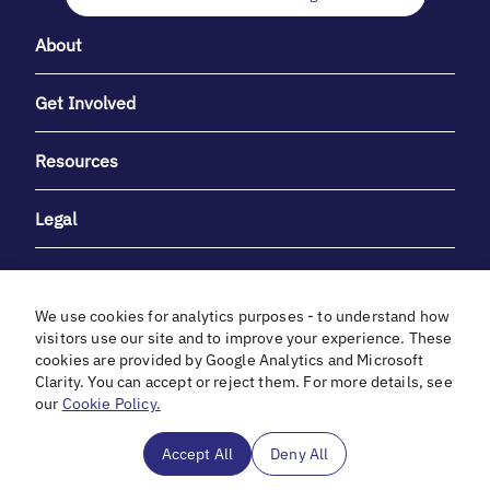
About
Get Involved
Resources
Legal
We use cookies for analytics purposes - to understand how
visitors use our site and to improve your experience. These
cookies are provided by Google Analytics and Microsoft
With heartfelt gratitude to Debbie & Elliot Gibber for their
Clarity. You can accept or reject them. For more details, see
unwavering support and generosity.
our
Cookie Policy.
In cooperation with
Accept All
Deny All