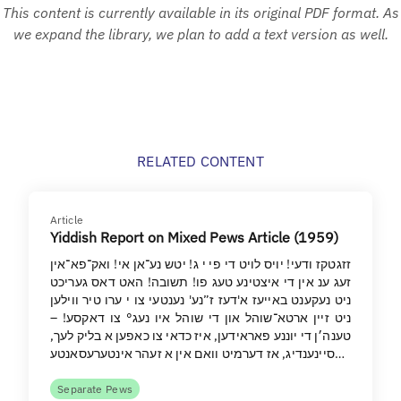
This content is currently available in its original PDF format. As
we expand the library, we plan to add a text version as well.
RELATED CONTENT
Article
Yiddish Report on Mixed Pews Article (1959)
זזגטקז ודעי! יויס לויט די פי י ג! יטש נע־אן אי! ואק־פא־אין
זעג ענ אין די איצטינע טעג פו! תשובה! האט דאס געריכט
ניט נעקענט באייעז א'דעז ז”נע' נענטעי צו י ערו טיר ווילען
ניט זיין ארטא־שוהל און די שוהל איו נעג° צו דאקסע! –
טענה׳ן די יוננע פאראידען, איז כדאי צו כאפען א בליק לעך,
סיינענדיג, אז דערמיט וואם אין א זעהר אינטערעסאנטע…
Separate Pews