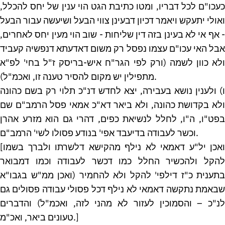
כעכו"ם לכל דבריו, ומטו כתיבת הגט הוי ענין של יחס להכלל,
ואולי יתעקש ויאמר דכיון דבעינן צווי הבעל ושיעשה עבור הבעל
- אף אי לא בעינן בזה דין שליחות - שוב הוי מעין יחס לאחרים,
אבל האי עכו"ם עצמו נפסל רק משום דאדעתא דנפשיה קעביד
ולא כוון לשמה (ורק לפי הגר"ח איש-בריסק ז"ל בחי' לפ"א
מתפילין יש מקום להסיר טענה זו, ואכמ"ל).
ו) ולענין נושא בעבירה, יצא לחדש דנ"כ תלוי רק בשם כהונה
ולא בקדושת כהונה, ולא ביאר דא"כ אמאי פסל הרמב"ם שם
בפט"ו, ה"ו, לחלל לנשיאת כפים, דהרי גם הוא מזרע אהרן
וכשר לעבודה בדיעבד אפי' בנודע פסולו לשי' הרמב"ם.
[ואכן יל"ע דאמאי לא נילף מהקישא דלשרתו ולברך בשמו
להקל ולהכשיר החלל כמו דכשר לעבודה וכמו דמבואר
בתענית כ"ז דילפי' להקל ולא להחמיר (ואכן ממ"ש בגבו"א
שבאמת נתקשה דאמאי לא נילף דכל פסולי עבודה פסולים גם
לנ"כ – והסמוכין לעזור לא מהני לזה, ואכמ"ל) והדברים
טעונים ביאר, ואכ"מ.]