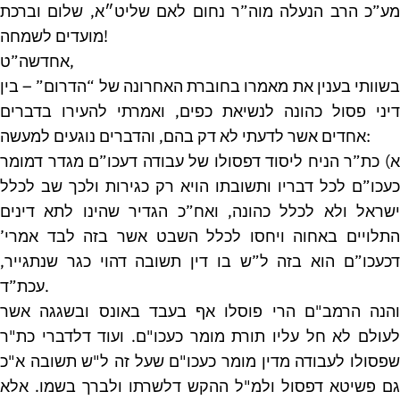
מע”כ הרב הנעלה מוה”ר נחום לאם שליט״א, שלום וברכת
מועדים לשמחה!
אחדשה”ט,
בשוותי בענין את מאמרו בחוברת האחרונה של “הדרום” – בין
דיני פסול כהונה לנשיאת כפים, ואמרתי להעירו בדברים
אחדים אשר לדעתי לא דק בהם, והדברים נוגעים למעשה:
א) כת”ר הניח ליסוד דפסולו של עבודה דעכו”ם מגדר דמומר
כעכו”ם לכל דבריו ותשובתו הויא רק כגירות ולכך שב לכלל
ישראל ולא לכלל כהונה, ואח”כ הגדיר שהינו לתא דינים
התלויים באחוה ויחסו לכלל השבט אשר בזה לבד אמרי’
דכעכו”ם הוא בזה ל”ש בו דין תשובה דהוי כגר שנתגייר,
עכת”ד.
והנה הרמב"ם הרי פוסלו אף בעבד באונס ובשגגה אשר
לעולם לא חל עליו תורת מומר כעכו"ם. ועוד דלדברי כת"ר
שפסולו לעבודה מדין מומר כעכו"ם שעל זה ל"ש תשובה א"כ
גם פשיטא דפסול ולמ"ל ההקש דלשרתו ולברך בשמו. אלא