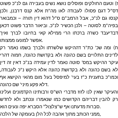
ז) וטעם החולקים ופוסלים נושא נשים בעבירה גם לנ"כ פשוט
דס"ל דגם פסולו לעבודה לאו מה"ת אלא קנס דרבנן, ולכן
קנסו גם לנ"כ, אבל הרמב"ם ס"ל דהוא דין תורה – וכמבואר
בפיה"מ לסוטה – ולכן הכשיר לנ"כ. וביאור הדבר פשוט דכאן
דבדיעבד כשרה ברכתו הרי ממילא קאי בחיובו לברך ואיך
אפשר למונעו ממצותו.
ח) ומה שכ' כת"ר דההיקש שלשרתו ולברך בשמו נאמר רק
לדינים התלויים בשם כהונה ולא בקדושת כהונה, חמוה דהרי
עיקר ההיקש במס' סוטה נאמר לדין עמידה בנ"כ דאין זה דין
לא בשם כהונה ולא בקדושת כהונה אלא היקש נ"כ לעבודה,
וכמו"כ בתענית כ"ז בעי' למיפסל בעל מום מהאי הקישא אף
דלא פקע מיני' שם כהונה.
והעיקר שאין לנו לזוז מדברי הש"ס ורבותינו הקדמונים ועלינו
רק להבין דבריהם הקדושים כמו שנאמרו ונכתב ולא לחדש
סברות מדעתנו אף ש"צלצול" הסברא יפה ונעים הוא.
ממני הכותב מתוך אהבה לכל הלן בעומקה של הלכה,