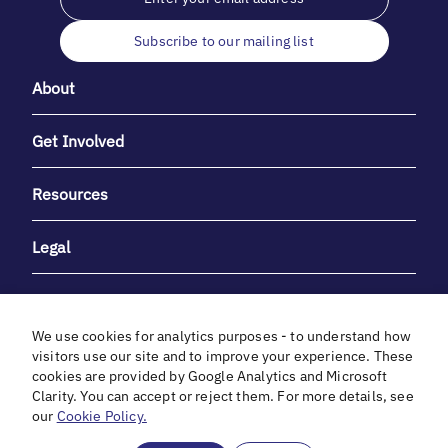
Subscribe to our mailing list
About
Get Involved
Resources
Legal
We use cookies for analytics purposes - to understand how
visitors use our site and to improve your experience. These
cookies are provided by Google Analytics and Microsoft
With heartfelt gratitude to Debbie & Elliot Gibber for their
Clarity. You can accept or reject them. For more details, see
unwavering support and generosity.
our
Cookie Policy.
In cooperation with