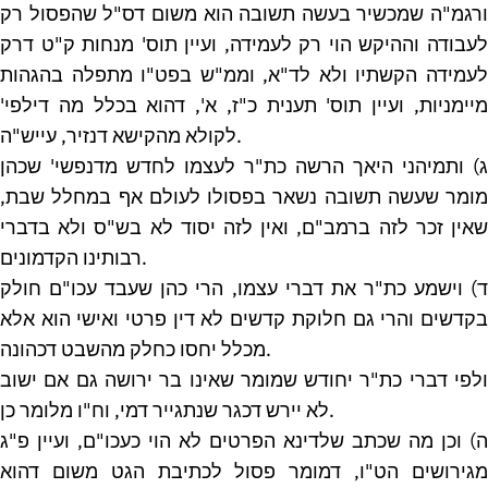
ורגמ"ה שמכשיר בעשה תשובה הוא משום דס"ל שהפסול רק
לעבודה וההיקש הוי רק לעמידה, ועיין תוס' מנחות ק"ט דרק
לעמידה הקשתיו ולא לד"א, וממ"ש בפט"ו מתפלה בהגהות
מיימניות, ועיין תוס' תענית כ"ז, א', דהוא בכלל מה דילפי'
לקולא מהקישא דנזיר, עייש"ה.
ג) ותמיהני היאך הרשה כת"ר לעצמו לחדש מדנפשי' שכהן
מומר שעשה תשובה נשאר בפסולו לעולם אף במחלל שבת,
שאין זכר לזה ברמב"ם, ואין לזה יסוד לא בש"ס ולא בדברי
רבותינו הקדמונים.
ד) וישמע כת"ר את דברי עצמו, הרי כהן שעבד עכו"ם חולק
בקדשים והרי גם חלוקת קדשים לא דין פרטי ואישי הוא אלא
מכלל יחסו כחלק מהשבט דכהונה.
ולפי דברי כת"ר יחודש שמומר שאינו בר ירושה גם אם ישוב
לא יירש דכגר שנתגייר דמי, וח"ו מלומר כן.
ה) וכן מה שכתב שלדינא הפרטים לא הוי כעכו"ם, ועיין פ"ג
מגירושים הט"ו, דמומר פסול לכתיבת הגט משום דהוא