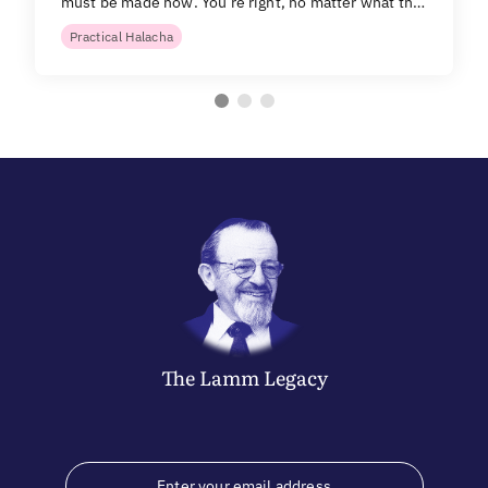
must be made now. You’re right, no matter what th…
Practical Halacha
The
Lamm
Legacy