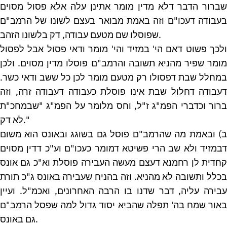
שברור הדבר דלא מדין מומר אתינן עלה אלא פסול מסוים
בעבודה דעכו"ם וזה באמת מבואר בעצם לשונו של הרמב"ם
שפוסלו שם מטעם עבודה, דק בלשונו הזהב.
ולכך פשוט דאם הי' במזיד והי' מומר ודאי פסול אבל לפסול
מומר שפיר מהניא תשובה והרמב"ם פוסלו מדין מסוים. ולכן
במחלל שבת דפסולו רק מטעם מומר לכן כל ששב ודאי כשר.
דעבודה דחלול שבת אינו פוסלת כעבודה דעבודה זרה, וזה
ברור וכדברי הפמ"ג ז"ל, וחס מלומר על הפמ"ג "שבמחכ"ת
לא דק."
ב) ובאמת מה שהרמב"ם פוסל גם בשוגג ובאונס הוא משום
דבמזיד ולא שב הרי פשיטא דמומר כעכו"ם וע"כ דדין מסוים
קחדית לן רחמנא דעצם מעשה העבירה פוסלת וא"כ גם אונס
בכלל ותשובה לא מהניא. וזה בהניח שעבירה באונס ג"כ תורת
עבירה עליה, דבר שדנו בו הרבה האחרונים, ואכמ"ל. ועיין
באור שמח בה' תפלה שהביא יסוד גדול למה שפסל הרמב"ם
גם באונס.