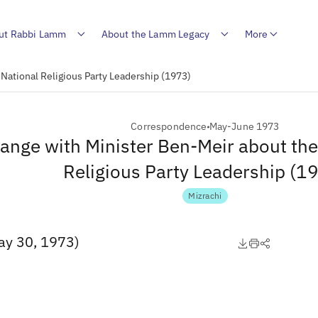
ut Rabbi Lamm
About the Lamm Legacy
More
 National Religious Party Leadership (1973)
Correspondence
May-June 1973
ange with Minister Ben-Meir about the 
Religious Party Leadership (1
Mizrachi
ay 30, 1973)