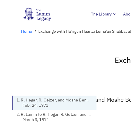
The Library
Abo
Home
/
Exchange with Ha'irgun Haartzi Lema'an Shabbat a
Exch
1. R. Hegar, R. Gelzer, and Moshe 
1. R. Hegar, R. Gelzer, and Moshe Ben-Nahum to R. Lamm
Feb. 24, 1971
1971)
2. R. Lamm to R. Hegar, R. Gelzer, and Moshe Ben-Nahum
March 3, 1971