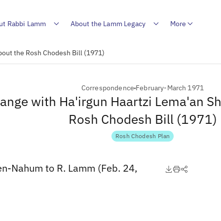
ut Rabbi Lamm
About the Lamm Legacy
More
bout the Rosh Chodesh Bill (1971)
Correspondence
February-March 1971
ange with Ha'irgun Haartzi Lema'an S
Rosh Chodesh Bill (1971)
Rosh Chodesh Plan
Ben-Nahum to R. Lamm (Feb. 24,