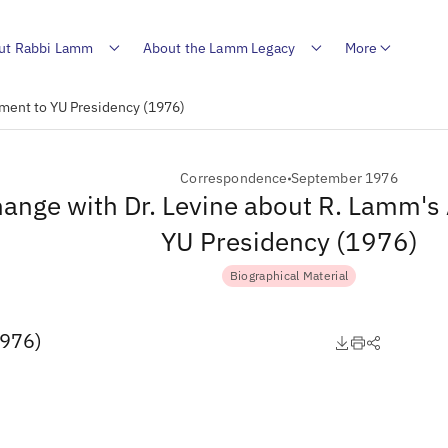
ut Rabbi Lamm
About the Lamm Legacy
More
tment to YU Presidency (1976)
Correspondence
September 1976
ange with Dr. Levine about R. Lamm's
YU Presidency (1976)
Biographical Material
1976)