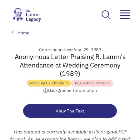
Home
Correspondence
Aug. 29, 1989
Anonymous Letter Praising R. Lamm's
Attendance at Wedding Ceremony
(1989)
Wedding Celebrations
Biographical Material
Background Information
View The Text
This content is currently available in its original PDF
format. As we expand the library, we plan to add a text