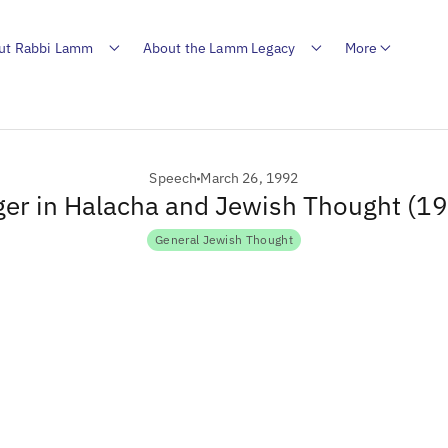
ut Rabbi Lamm
About the Lamm Legacy
More
Speech
March 26, 1992
er in Halacha and Jewish Thought (1
General Jewish Thought