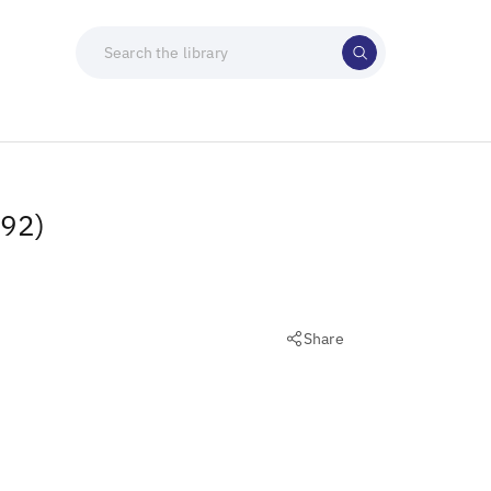
992)
Share